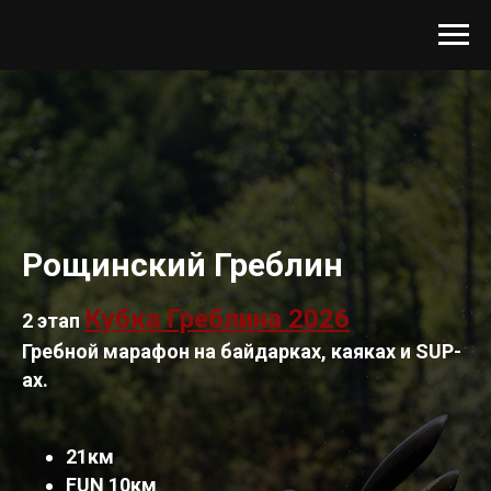
Рощинский Греблин
Кубка Греблина 2026
2 этап
Гребной марафон на байдарках, каяках и SUP-
ах.
21км
FUN 10км