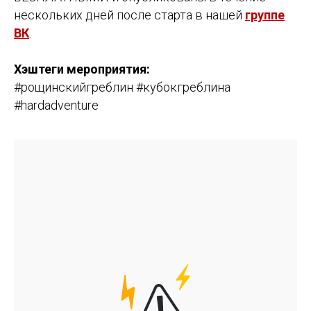
нескольких дней после старта в нашей
группе
ВК
.
Хэштеги мероприятия:
#рощинскийгреблин #кубокгреблина
#hardadventure