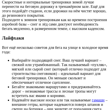
Скоростные и интервальные тренировки зимой лучше
перенести на беговую дорожку в тренажёрном зале. Ещё для
этого подойдёт стадион, если дорожки на нём чистят хорошо,
до резинового покрытия.
Подходите к зимним тренировкам как ко времени построения
аэробной базы – снег и лёд сами диктуют необходимость
бегать медленно, в размеренном темпе, с высоким каденсом.
Лайфхаки
Вот ещё несколько советов для бега на улице в холодное время
года:
Выбирайте подходящий снег. Ваш лучший вариант –
свежий или утрамбованный. Так называемый «пухляк»,
мягкий или сырой снег (который отлично подходит для
строительства снеговиков) – идеальный вариант для
беговой тренировки. Он меньше скользит и
обеспечивает отличное сцепление.
Бегайте знакомыми маршрутами и придерживайтесь
дорог – незнакомые трассы и лесные тропы могут
встретить вас ямами и корнями.
Надевайте высокие носки или так называемые
гамаши
–
внешние гетры, которые надеваются поверх штанов и
сверху на ботинки – они защитят от попадания снега