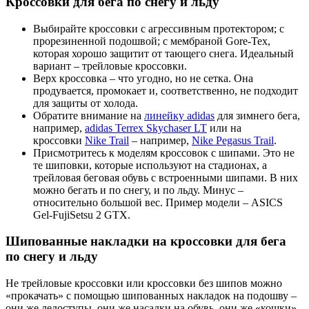
Кроссовки для бега по снегу и льду
Выбирайте кроссовки с агрессивным протектором; с
прорезиненной подошвой; с мембраной Gore-Tex,
которая хорошо защитит от тающего снега. Идеальный
вариант – трейловые кроссовки.
Верх кроссовка – что угодно, но не сетка. Она
продувается, промокает и, соответственно, не подходит
для защиты от холода.
Обратите внимание на
линейку adidas
для зимнего бега,
например,
adidas Terrex Skychaser LT
или на
кроссовки
Nike Trail
– например,
Nike Pegasus Trail
.
Присмотритесь к моделям кроссовок с шипами. Это не
те шиповки, которые используют на стадионах, а
трейловая беговая обувь с встроенными шипами. В них
можно бегать и по снегу, и по льду. Минус –
относительно большой вес. Пример модели – ASICS
Gel-FujiSetsu 2 GTX.
Шипованные накладки на кроссовки для бега
по снегу и льду
Не трейловые кроссовки или кроссовки без шипов можно
«прокачать» с помощью шипованных накладок на подошву –
они же ледоступы, они же насадки на обувь, они же «кошки».