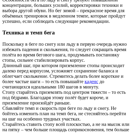
концентрации, больших усилий, корректировки техники и
выбора другой обуви. Но бег зимой – прекрасное время для
объёмных тренировок в медленном темпе, которые пройдут
успешно, если соблюдать следующие рекомендации.
Техника и темп бега
Поскольку в беге по снегу или льду в первую очередь нужно
избежать падения и скольжения, то следует сокращать время
полёта во время бегового шага, продумывать постановку
стопы, сильнее стабилизировать корпус.
Длинный шаг, при котором приземление стопы происходит
далеко перед корпусом, усложняет сохранение баланса и
облегчает скольжение. Стремитесь делать более короткие и
более частые шаги – то есть повышайте
каденс
до
считающихся идеальными 180 шагов в минуту.
Стопу старайтесь приземлять под центром тяжести – то есть
под бёдрами. Благодаря этому полёт будет короче, и
приземление произойдёт раньше.
Сбавляйте темп и скорость при беге по льду и снегу. Не
бойтесь изменить план на темп бега, не стесняйтесь перейти
на шаг на особенно трудных участках.
Старайтесь ставить стопу всей плоскостью, а не на мысок или
на пятку – чем больше площадь соприкосновения, тем больше