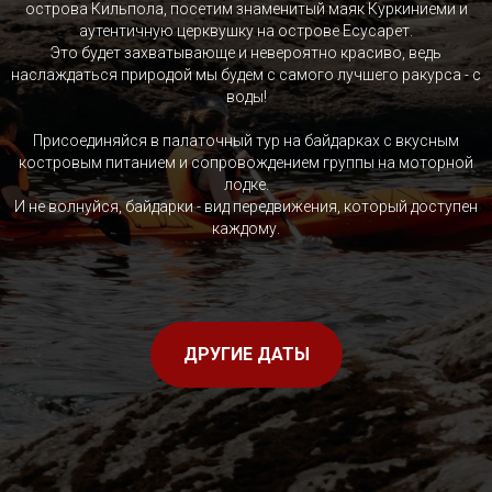
острова Кильпола, посетим знаменитый маяк Куркиниеми и
аутентичную церквушку на острове Есусарет.
Это будет захватывающе и невероятно красиво, ведь
наслаждаться природой мы будем с самого лучшего ракурса - с
воды!
Присоединяйся в палаточный тур на байдарках с вкусным
костровым питанием и сопровождением группы на моторной
лодке.
И не волнуйся, байдарки - вид передвижения, который доступен
каждому.
ДРУГИЕ ДАТЫ