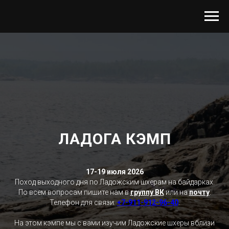
ЛАДОГА КЭМП
17-19 июля 2026
Поход выходного дня по Ладожским шхерам на байдарках.
По всем вопросам пишите нам в
группу ВК
или на
почту
.
Телефон для связи:
+7-911-912-96-40
.
На этом кэмпе мы с вами изучим Ладожские шхеры вблизи